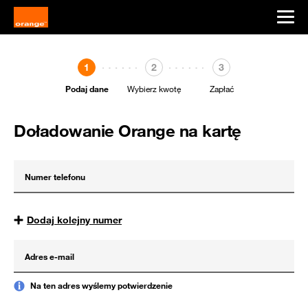
1
2
3
Podaj dane
,
Wybierz kwotę
,
Zapłać
,
krok
krok
krok
pierwszy
drugi
trzeci
z
z
z
Doładowanie Orange na kartę
trzech
trzech
trzech
Numer telefonu
Dodaj kolejny numer
Adres e-mail
Na ten adres wyślemy potwierdzenie