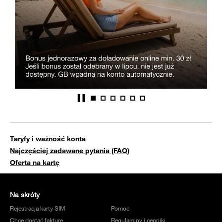
Taryfy i ważność konta
Najczęściej zadawane pytania (FAQ)
Oferta na kartę
Na skróty
Rejestracja karty SIM
Pomoc
Chcę dostać fakturę
Regulaminy i cenniki